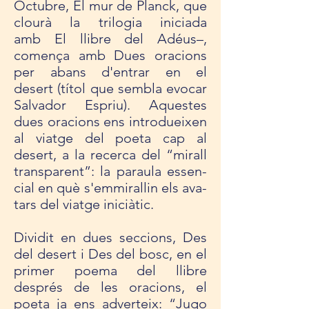
Octu­bre, El mur de Planck, que
clourà la tri­lo­gia ini­ci­ada
amb El lli­bre del Adéus–,
comença amb Dues ora­ci­ons
per abans d'entrar en el
desert (títol que sem­bla evo­car
Sal­va­dor Espriu). Aques­tes
dues ora­ci­ons ens intro­du­ei­xen
al viatge del poeta cap al
desert, a la recerca del “mirall
trans­pa­rent”: la paraula essen­
cial en què s'emmi­ra­llin els ava­
tars del viatge iniciàtic.
Divi­dit en dues sec­ci­ons, Des
del desert i Des del bosc, en el
pri­mer poema del lli­bre
després de les ora­ci­ons, el
poeta ja ens adver­teix: “Jugo