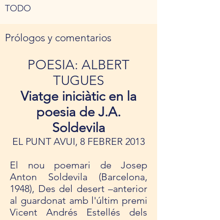
TODO
Prólogos y comentarios
POESIA: ALBERT
TUGUES
Viatge iniciàtic en la
poesia de J.A.
Soldevila
EL PUNT AVUI, 8 FEBRER 2013
El nou poe­mari de Josep
Anton Sol­de­vila (Bar­ce­lona,
1948), Des del desert –ante­rior
al guar­do­nat amb l'últim premi
Vicent Andrés Estellés dels