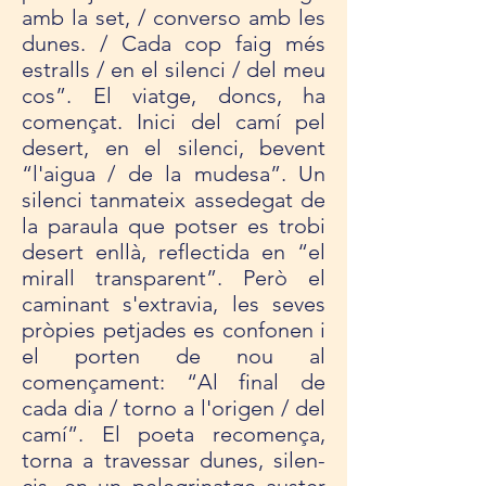
amb la set, / con­verso amb les
dunes. / Cada cop faig més
estralls / en el silenci / del meu
cos”. El viatge, doncs, ha
començat. Inici del camí pel
desert, en el silenci, bevent
“l'aigua / de la mudesa”. Un
silenci tan­ma­teix asse­de­gat de
la paraula que pot­ser es trobi
desert enllà, reflec­tida en “el
mirall trans­pa­rent”. Però el
cami­nant s'extra­via, les seves
pròpies pet­ja­des es con­fo­nen i
el por­ten de nou al
començament: “Al final de
cada dia / torno a l'ori­gen / del
camí”. El poeta reco­mença,
torna a tra­ves­sar dunes, silen­