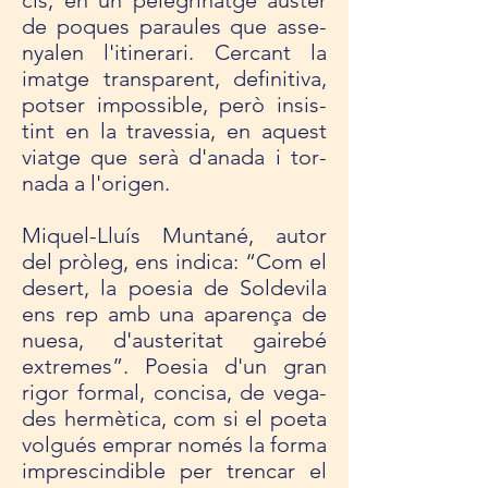
cis, en un pele­gri­natge aus­ter
de poques parau­les que asse­
nya­len l'iti­ne­rari. Cer­cant la
imatge trans­pa­rent, defi­ni­tiva,
pot­ser impos­si­ble, però insis­
tint en la tra­ves­sia, en aquest
viatge que serà d'anada i tor­
nada a l'ori­gen.
Miquel-Lluís Mun­tané, autor
del pròleg, ens indica: “Com el
desert, la poe­sia de Sol­de­vila
ens rep amb una apa­rença de
nuesa, d'aus­te­ri­tat gai­rebé
extre­mes”. Poe­sia d'un gran
rigor for­mal, con­cisa, de vega­
des hermètica, com si el poeta
volgués emprar només la forma
impres­cin­di­ble per tren­car el