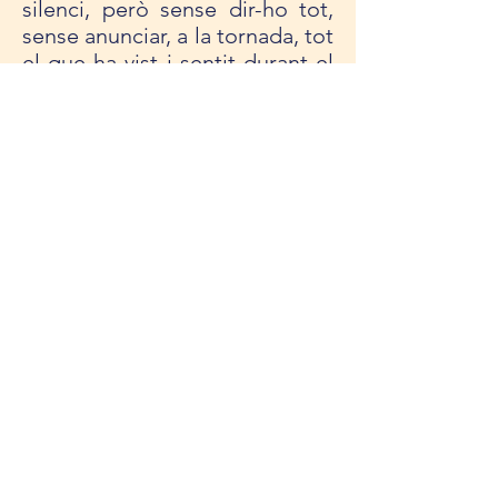
silenci, però sense dir-ho tot,
sense anun­ciar, a la tor­nada, tot
el que ha vist i sen­tit durant el
viatge.
El silenci del poeta, asse­de­gat,
con­ti­nua aven­tu­rant-se desert
enllà, i albira un bosc, tot dub­
tant que la visió no sigui un
miratge del viatge: “Amb el
vent del desert / viat­gen parau­
les. / Ves­ti­des de sorra, / són
embuts de silenci, / que ja res
no sig­ni­fi­quen”. S'endin­sarà en
el bosc a la recerca d'altres
parau­les, que ser­vin almenys
una resta de llum del viatge
iniciàtic, i abo­lida “la paraula
sense vida: Mai”. A sem­blança